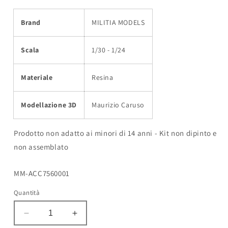
Brand
MILITIA MODELS
Scala
1/30 - 1/24
Materiale
Resina
Modellazione 3D
Maurizio Caruso
Prodotto non adatto ai minori di 14 anni - Kit non dipinto e
non assemblato
SKU:
MM-ACC7560001
Quantità
Diminuisci
Aumenta