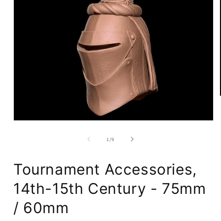
su
1
/
9
Tournament Accessories,
14th-15th Century - 75mm
/ 60mm