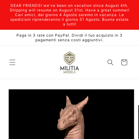
Vai
DEAR FRIENDS! we've been on vacation since August 4th.
direttamente
Shipping will resume on August 31st. Have a great summer!
ai contenuti
Cari amici, dal giorno 4 Agosto saremo in vacanza. Le
spedizioni riprenderanno il giorno 31 Agosto. Buona estate
a tutti!
Paga in 3 rate con PayPal. Dividi il tuo acquisto in 3
pagamenti senza costi aggiuntivi.
Carrello
Passa alle
informazioni
sul prodotto