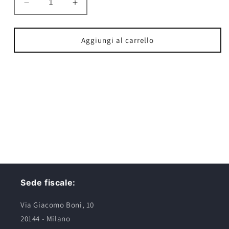
Diminuisci
Aumenta
quantità
quantità
per
per
French
French
Aggiungi al carrello
Knight
Knight
Sede fiscale:
Via Giacomo Boni, 10
20144 - Milano