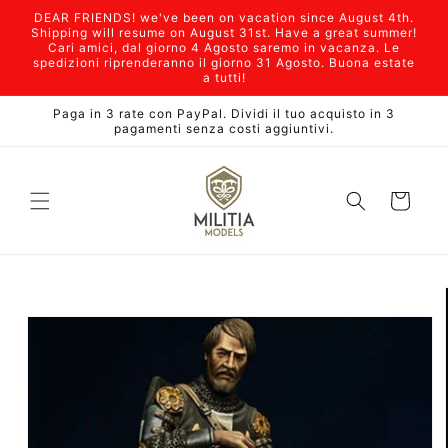
Vai
DEAR FRIENDS! we've been on vacation since August 4th.
direttamente
Shipping will resume on August 31st. Have a great summer!
ai contenuti
Cari amici, dal giorno 4 Agosto saremo in vacanza. Le
spedizioni riprenderanno il giorno 31 Agosto. Buona estate
a tutti!
Paga in 3 rate con PayPal. Dividi il tuo acquisto in 3
pagamenti senza costi aggiuntivi.
Carrello
Passa alle
informazioni
sul prodotto