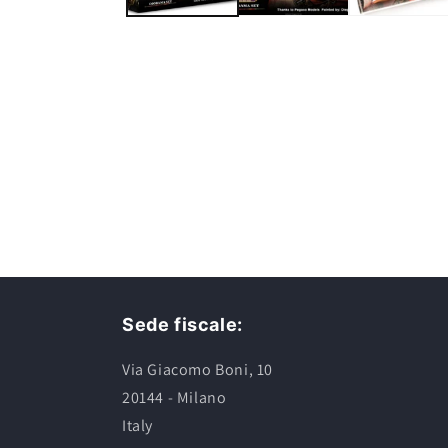
Sede fiscale:
Via Giacomo Boni, 10
20144 - Milano
Italy