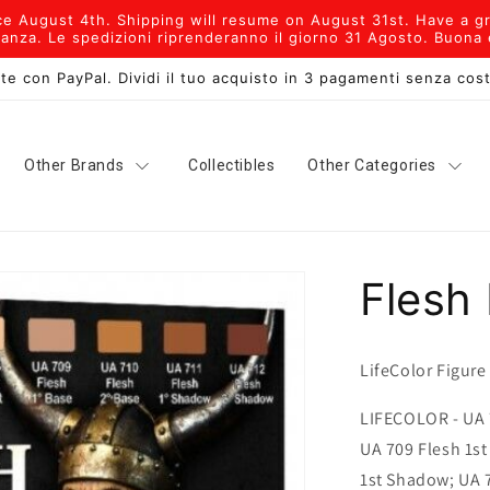
 August 4th. Shipping will resume on August 31st. Have a gr
anza. Le spedizioni riprenderanno il giorno 31 Agosto. Buona e
te con PayPal. Dividi il tuo acquisto in 3 pagamenti senza cost
Other Brands
Collectibles
Other Categories
Flesh 
LifeColor Figure
LIFECOLOR - UA 7
UA 709 Flesh 1st
1st Shadow; UA 