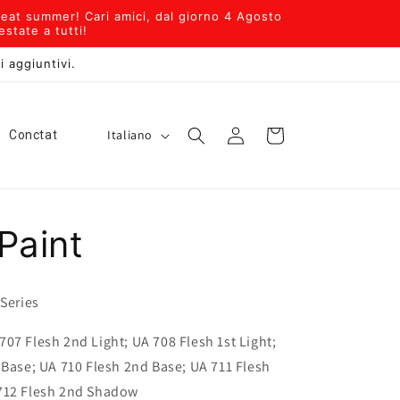
eat summer! Cari amici, dal giorno 4 Agosto
state a tutti!
i aggiuntivi.
L
Accedi
Carrello
Italiano
Conctat
i
n
g
Paint
u
a
 Series
07 Flesh 2nd Light; UA 708 Flesh 1st Light;
 Base; UA 710 Flesh 2nd Base; UA 711 Flesh
712 Flesh 2nd Shadow