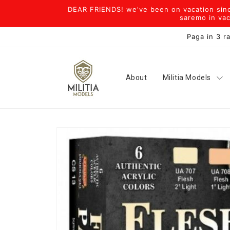
Vai
DEAR FRIENDS! we've been on vacation since
direttamente
saremo in vac
ai contenuti
Paga in 3 ra
About
Militia Models
Passa alle
informazioni
sul prodotto